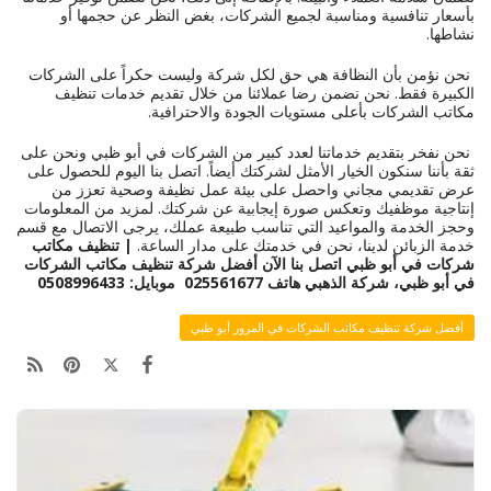
بأسعار تنافسية ومناسبة لجميع الشركات، بغض النظر عن حجمها أو
نشاطها.
نحن نؤمن بأن النظافة هي حق لكل شركة وليست حكراً على الشركات
الكبيرة فقط. نحن نضمن رضا عملائنا من خلال تقديم خدمات تنظيف
مكاتب الشركات بأعلى مستويات الجودة والاحترافية.
نحن نفخر بتقديم خدماتنا لعدد كبير من الشركات في أبو ظبي ونحن على
ثقة بأننا سنكون الخيار الأمثل لشركتك أيضاً. اتصل بنا اليوم للحصول على
عرض تقديمي مجاني واحصل على بيئة عمل نظيفة وصحية تعزز من
إنتاجية موظفيك وتعكس صورة إيجابية عن شركتك. لمزيد من المعلومات
وحجز الخدمة والمواعيد التي تناسب طبيعة عملك، يرجى الاتصال مع قسم
خدمة الزبائن لدينا، نحن في خدمتك على مدار الساعة.
| تنظيف مكاتب
شركات في أبو ظبي
اتصل بنا الآن
أفضل شركة تنظيف مكاتب الشركات
في أبو ظبي، شركة الذهبي
هاتف 025561677 موبايل: 0508996433
أفضل شركة تنظيف مكاتب الشركات في المرور أبو ظبي