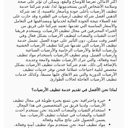
أكثر الأماكن تعرضاً للأوساخ والبقع، ويمكن أن تؤثر على صحة
وسلامة الأشخاص الذين يستخدمونها. لذا، تقدم شركتنا خدمة
تنظيف الأرضيات بأعلى جودة وبأسعار تنافسية، إذ تعد شركة
الذهبي أفضل شركة تنظيف أرضيات في الظفرة وقد حازت على
ثقة العملاء نتيجة الجودة العالية لخدماتها ومصداقيتها في التعامل
والأسعار المناسبة التي تقدمها. تعتمد شركتنا على فريق من
الخبراء المحترفين في مجال تنظيف الأرضيات. ويستخدم فريقنا
أحدث التقنيات والمعدات لتنظيف الأرضيات بشكل فعال وفي
أقصر وقت ممكن، دون التأثير على جودة العمل. تشمل خدمة
تنظيف الأرضيات التي تقدمها شركتنا تنظيف الأرضيات الخشبية
وأرضيات البلاط والأرضيات الرخامية والأرضيات الصناعية
وأرضيات الفينيل. ويتم تنظيف الأرضيات باستخدام مواد تنظيف
آمنة وفعالة، والتي تترك الأرضيات نظيفة ولامعة وجديدة.
بالإضافة إلى ذلك، تقدم شركتنا خدمات تنظيف الأرضيات بشكل
مخصص لتلبية احتياجات عملائنا. فنحن نوفر خدمات تنظيف
الأرضيات الدورية والتي يتم الاتفاق عليها مسبقاً، وكذلك خدمات
تنظيف الأرضيات العاجلة لحالات الطوارئ.
لماذا نحن الأفضل في تقديم خدمة تنظيف الأرضيات؟
خبرة واحترافية: نحن نتمتع بخبرة طويلة في مجال تنظيف
الأرضيات، ولدينا فريق من المتخصصين في هذا المجال.
استخدام التقنيات والمعدات الحديثة: نحن نستخدم أحدث
التقنيات والمعدات في عمليات تنظيف الأرضيات، مما
يضمن الحصول على نتائج مثالية وفعالة.
مواد تنظيف آمنة: نحن نستخدم مواد تنظيف آمنة وفعالة،