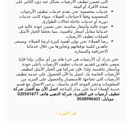
التي تضمن تنظيف الأرضيات بشكل جيد دون التأثير على
صحة الأفراد أو البيئة.
خدمات مخصصة: نحن نقدم خدمات تنظيف الأرضيات
المخصصة وفقاً لاحتياجات العملاء، سواء كانت خدمات
دورية أو خدمات عاجلة لحالات الطوارئ.
جودة عالية وأسعار مناسبة: نحن نضمن جودة عالية في
خدماتنا مقابل أسعار تنافسية، مما يجعلنا الخيار الأمثل
لعمليات تنظيف الأرضيات.
رضا العملاء: نحن نولي أهمية كبيرة لرضا العملاء، ونسعى
جاهدين لتلبية توقعاتهم وتجاوزها من خلال خدماتنا
الاحترافية والممتازة.
نحن ندرك أن الأرضيات هي جزء هام من أي مكان، ولذا فإننا
نسعى جاهدين لتقديم خدمات تنظيف الأرضيات بأعلى جودة
وبأسعار تنافسية. ولذا، فإن شركتنا هي الخيار الأمثل لتنظيف
الأرضيات الخاصة بك. اتصل بنا الآن للحصول على خدمة تنظيف
الأرضيات التي تحتاجها. للاستفسار والحصول على المزيد من
المعلومات وحجز الموعد الذي يناسبك، يرجى الاتصال مع قسم
خدمة العملاء لدينا على مدار الساعة.
اتصل الآن
مع أفضل شركة
تنظيف أرضيات في الظفرة، شركة الذهبي
هاتف 025561677
موبايل: 0508996433
اقرأ المزيد