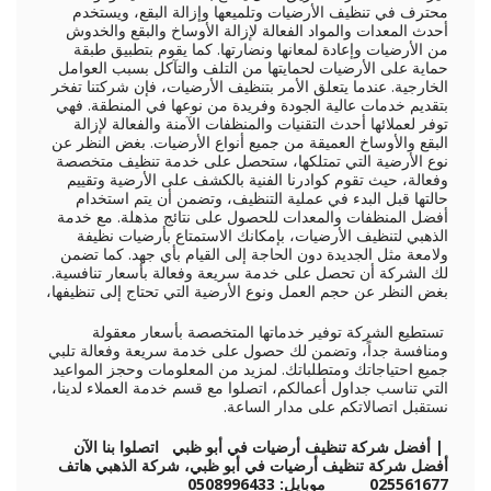
محترف في تنظيف الأرضيات وتلميعها وإزالة البقع، ويستخدم
أحدث المعدات والمواد الفعالة لإزالة الأوساخ والبقع والخدوش
من الأرضيات وإعادة لمعانها ونضارتها. كما يقوم بتطبيق طبقة
حماية على الأرضيات لحمايتها من التلف والتآكل بسبب العوامل
الخارجية. عندما يتعلق الأمر بتنظيف الأرضيات، فإن شركتنا تفخر
بتقديم خدمات عالية الجودة وفريدة من نوعها في المنطقة. فهي
توفر لعملائها أحدث التقنيات والمنظفات الآمنة والفعالة لإزالة
البقع والأوساخ العميقة من جميع أنواع الأرضيات. بغض النظر عن
نوع الأرضية التي تمتلكها، ستحصل على خدمة تنظيف متخصصة
وفعالة، حيث تقوم كوادرنا الفنية بالكشف على الأرضية وتقييم
حالتها قبل البدء في عملية التنظيف، وتضمن أن يتم استخدام
أفضل المنظفات والمعدات للحصول على نتائج مذهلة. مع خدمة
الذهبي لتنظيف الأرضيات، بإمكانك الاستمتاع بأرضيات نظيفة
ولامعة مثل الجديدة دون الحاجة إلى القيام بأي جهد. كما تضمن
لك الشركة أن تحصل على خدمة سريعة وفعالة بأسعار تنافسية.
بغض النظر عن حجم العمل ونوع الأرضية التي تحتاج إلى تنظيفها،
تستطيع الشركة توفير خدماتها المتخصصة بأسعار معقولة
ومنافسة جداً، وتضمن لك حصول على خدمة سريعة وفعالة تلبي
جميع احتياجاتك ومتطلباتك. لمزيد من المعلومات وحجز المواعيد
التي تناسب جداول أعمالكم، اتصلوا مع قسم خدمة العملاء لدينا،
نستقبل اتصالاتكم على مدار الساعة.
| أفضل
شركة تنظيف أرضيات في أبو ظبي
اتصلوا بنا الآن
أفضل شركة تنظيف أرضيات في أبو ظبي، شركة الذهبي
هاتف
025561677 موبايل: 0508996433