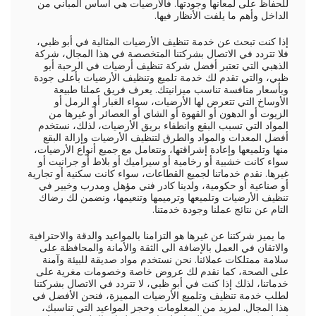
للحفاظ على لمعانها وجودتها. فالأرضيات هي أساس المباني من
الداخل وأهم ما يلفت الأنظار فيها.
إذا كنت تبحث عن خدمة تنظيف الأرضيات المثالية في أبو ظبي،
فلا تتردد في الاتصال بشركتنا المتخصصة في هذا المجال، شركة
الذهبي التي تعتبر أفضل شركة تنظيف أرضيات في الرحبة أبو
ظبي، والتي تقدم لك خدمة تلميع وتنظيف الأرضيات بأعلى جودة
وبأسعار منافسة تناسب ميزانيتك. يعرف فريق عملنا طبيعة
الأوساخ التي تتعرض لها الأرضيات، سواء الغبار أو الرمل أو
الزيوت أو الدهون أو القهوة أو الشاي أو العصائر أو غيرها من
المواد التي تسبب البقع وانطفاء بريق الأرضيات، لذلك، نستخدم
أفضل المعدات والمواد والطرق لتنظيف الأرضيات وإزالة البقع
منها وتلميعها وإعادة إشراقتها، ونتعامل مع جميع أنواع الأرضيات،
سواء كانت خشبية أو رخامية أو سيراميك أو بلاط أو جرانيت أو
غيرها. نقدم خدماتنا لجميع القطاعات، سواء كانت سكنية أو تجارية
أو صناعية أو حكومية، ولدينا كادر فني مؤهل ومدرب وخبير في
تنظيف الأرضيات وتلميعها وترميمها وتنعيمها، ونضمن لك رضاك
التام عن نتائج عملنا وجودة خدمتنا.
ما يميز شركتنا عن غيرها هو التزامنا بالمواعيد والدقة والاحترافية
والاتقان في العمل بالإضافة الى الثقة والأمانة والمحافظة على
سلامة ممتلكات عملائنا. نحن نستخدم مواد صديقة للبيئة وآمنة
على الصحة، كما نقدم لك عروض خاصة وخصومات مغرية على
خدماتنا، لذلك إذا كنت في أبو ظبي، لا تتردد في الاتصال بشركتنا
لطلب خدمة تنظيف وتلميع الأرضيات المميزة، فنحن الأفضل في
هذا المجال. لمزيد من المعلومات وحجز المواعيد التي تناسبك،