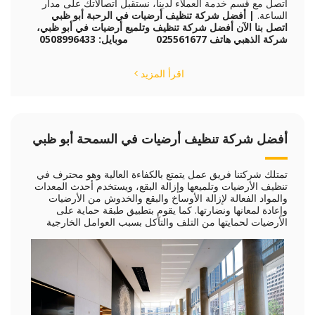
اتصل مع قسم خدمة العملاء لدينا، نستقبل اتصالاتك على مدار
الساعة.
| أفضل
شركة تنظيف أرضيات في الرحبة أبو ظبي
اتصل بنا الآن
أفضل شركة تنظيف وتلميع أرضيات في أبو ظبي،
شركة الذهبي
هاتف 025561677 موبايل: 0508996433
اقرأ المزيد
أفضل شركة تنظيف أرضيات في السمحة أبو ظبي
تمتلك شركتنا فريق عمل يتمتع بالكفاءة العالية وهو محترف في
تنظيف الأرضيات وتلميعها وإزالة البقع، ويستخدم أحدث المعدات
والمواد الفعالة لإزالة الأوساخ والبقع والخدوش من الأرضيات
وإعادة لمعانها ونضارتها. كما يقوم بتطبيق طبقة حماية على
الأرضيات لحمايتها من التلف والتآكل بسبب العوامل الخارجية