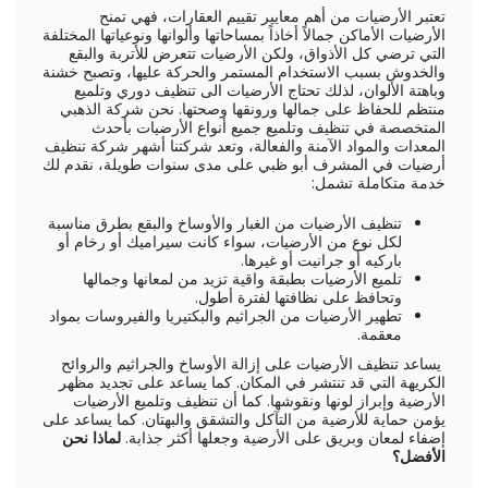
تعتبر الأرضيات من أهم معايير تقييم العقارات، فهي تمنح
الأرضيات الأماكن جمالاً أخاذاً بمساحاتها وألوانها ونوعياتها المختلفة
التي ترضي كل الأذواق، ولكن الأرضيات تتعرض للأتربة والبقع
والخدوش بسبب الاستخدام المستمر والحركة عليها، وتصبح خشنة
وباهتة الألوان، لذلك تحتاج الأرضيات الى تنظيف دوري وتلميع
منتظم للحفاظ على جمالها ورونقها وصحتها. نحن شركة الذهبي
المتخصصة في تنظيف وتلميع جميع أنواع الأرضيات بأحدث
المعدات والمواد الآمنة والفعالة، وتعد شركتنا أشهر شركة تنظيف
أرضيات في المشرف أبو ظبي على مدى سنوات طويلة، نقدم لك
خدمة متكاملة تشمل:
تنظيف الأرضيات من الغبار والأوساخ والبقع بطرق مناسبة
لكل نوع من الأرضيات، سواء كانت سيراميك أو رخام أو
باركيه أو جرانيت أو غيرها.
تلميع الأرضيات بطبقة واقية تزيد من لمعانها وجمالها
وتحافظ على نظافتها لفترة أطول.
تطهير الأرضيات من الجراثيم والبكتيريا والفيروسات بمواد
معقمة.
يساعد تنظيف الأرضيات على إزالة الأوساخ والجراثيم والروائح
الكريهة التي قد تنتشر في المكان. كما يساعد على تجديد مظهر
الأرضية وإبراز لونها ونقوشها. كما أن تنظيف وتلميع الأرضيات
يؤمن حماية للأرضية من التآكل والتشقق والبهتان. كما يساعد على
إضفاء لمعان وبريق على الأرضية وجعلها أكثر جذابة.
لماذا نحن
الأفضل؟