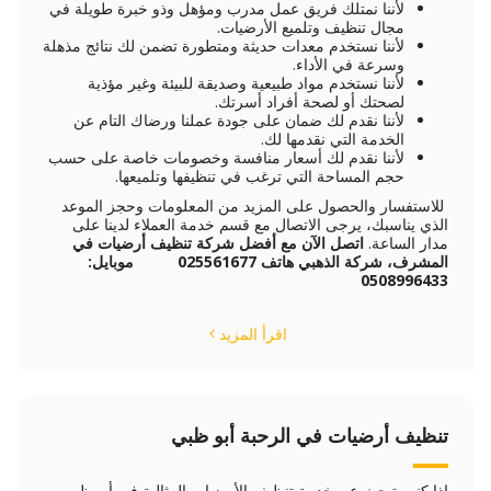
لأننا نمتلك فريق عمل مدرب ومؤهل وذو خبرة طويلة في
مجال تنظيف وتلميع الأرضيات.
لأننا نستخدم معدات حديثة ومتطورة تضمن لك نتائج مذهلة
وسرعة في الأداء.
لأننا نستخدم مواد طبيعية وصديقة للبيئة وغير مؤذية
لصحتك أو لصحة أفراد أسرتك.
لأننا نقدم لك ضمان على جودة عملنا ورضاك التام عن
الخدمة التي نقدمها لك.
لأننا نقدم لك أسعار منافسة وخصومات خاصة على حسب
حجم المساحة التي ترغب في تنظيفها وتلميعها.
للاستفسار والحصول على المزيد من المعلومات وحجز الموعد
الذي يناسبك، يرجى الاتصال مع قسم خدمة العملاء لدينا على
مدار الساعة.
اتصل الآن
مع أفضل شركة تنظيف أرضيات في
المشرف، شركة الذهبي
هاتف 025561677 موبايل:
0508996433
اقرأ المزيد
تنظيف أرضيات في الرحبة أبو ظبي
إذا كنت تبحث عن خدمة تنظيف الأرضيات المثالية في أبو ظبي،