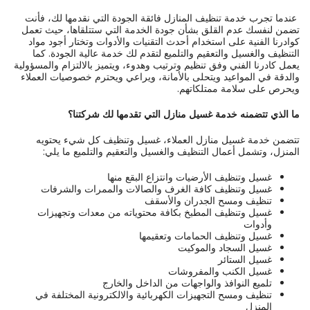
عندما تجرب خدمة تنظيف المنازل فائقة الجودة التي نقدمها لك، فأنت
تضمن لنفسك عدم القلق بشأن جودة الخدمة التي ستتلقاها، حيث تعمل
كوادرنا الفنية على استخدام أحدث التقنيات والأدوات وتختار أجود مواد
التنظيف والغسيل والتعقيم والتلميع لتقدم لك خدمة عالية الجودة. كما
يعمل كادرنا الفني وفق تنظيم وترتيب وهدوء، ويتميز بالالتزام والمسؤولية
والدقة في المواعيد ويتحلى بالأمانة، ويراعي ويحترم خصوصيات العملاء
ويحرص على سلامة ممتلكاتهم.
ما الذي تتضمنه خدمة غسيل منازل التي تقدمها لك شركتنا؟
تتضمن خدمة غسيل منازل العملاء، غسيل وتنظيف كل شيء يحتويه
المنزل، وتشمل أعمال التنظيف والغسيل والتعقيم والتلميع ما يلي:
غسيل وتنظيف الأرضيات وانتزاع البقع منها
غسيل وتنظيف كافة الغرف والصالات والممرات والشرفات
تنظيف ومسح الجدران والأسقف
غسيل وتنظيف المطبخ بكافة محتوياته من معدات وتجهيزات
وأدوات
غسيل وتنظيف الحمامات وتعقيمها
غسيل السجاد والموكيت
غسيل الستائر
غسيل الكنب والمفروشات
تلميع النوافذ والواجهات من الداخل والخارج
تنظيف ومسح التجهيزات الكهربائية والالكترونية المختلفة في
المنزل