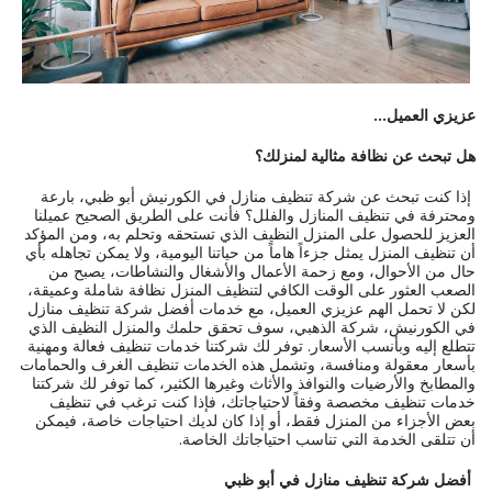
عزيزي العميل...
هل تبحث عن نظافة مثالية لمنزلك؟
إذا كنت تبحث عن شركة تنظيف منازل في الكورنيش أبو ظبي، بارعة
ومحترفة في تنظيف المنازل والفلل؟ فأنت على الطريق الصحيح عميلنا
العزيز للحصول على المنزل النظيف الذي تستحقه وتحلم به، ومن المؤكد
أن تنظيف المنزل يمثل جزءاً هاماً من حياتنا اليومية، ولا يمكن تجاهله بأي
حال من الأحوال، ومع زحمة الأعمال والأشغال والنشاطات، يصبح من
الصعب العثور على الوقت الكافي لتنظيف المنزل نظافة شاملة وعميقة،
لكن لا تحمل الهم عزيزي العميل، مع خدمات أفضل شركة تنظيف منازل
في الكورنيش، شركة الذهبي، سوف تحقق حلمك والمنزل النظيف الذي
تتطلع إليه وبأنسب الأسعار. توفر لك شركتنا خدمات تنظيف فعالة ومهنية
بأسعار معقولة ومنافسة، وتشمل هذه الخدمات تنظيف الغرف والحمامات
والمطابخ والأرضيات والنوافذ والأثاث وغيرها الكثير، كما توفر لك شركتنا
خدمات تنظيف مخصصة وفقاً لاحتياجاتك، فإذا كنت ترغب في تنظيف
بعض الأجزاء من المنزل فقط، أو إذا كان لديك احتياجات خاصة، فيمكن
أن تتلقى الخدمة التي تناسب احتياجاتك الخاصة.
أفضل شركة تنظيف منازل في أبو ظبي