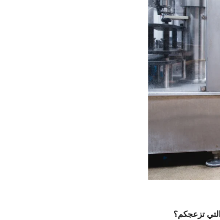
لتي تزعجكم؟